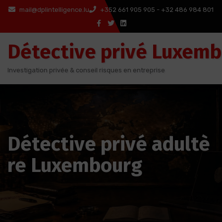
Aller
mail@dplintelligence.lu
+352 661 905 905 - +32 486 984 801
au
contenu
Détective privé Luxem
Investigation privée & conseil risques en entreprise
Détective privé adultè
re Luxembourg