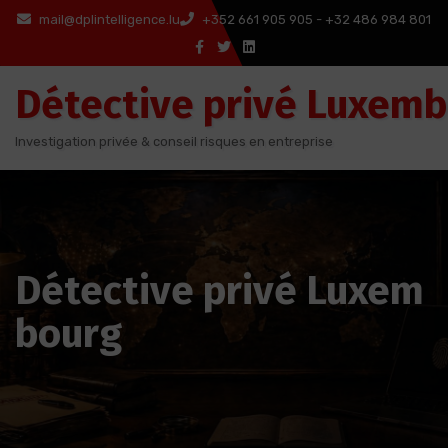
Aller
mail@dplintelligence.lu
+352 661 905 905 - +32 486 984 801
au
contenu
Détective privé Luxem
Investigation privée & conseil risques en entreprise
Détective privé Luxem
bourg