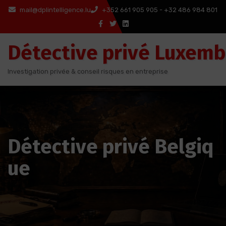
Aller
mail@dplintelligence.lu
+352 661 905 905 - +32 486 984 801
au
contenu
Détective privé Luxem
Investigation privée & conseil risques en entreprise
Détective privé Belgiq
ue