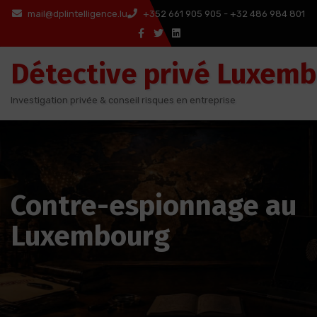
Aller
mail@dplintelligence.lu
+352 661 905 905 - +32 486 984 801
au
contenu
Détective privé Luxem
Investigation privée & conseil risques en entreprise
Contre-espionnage au
Luxembourg