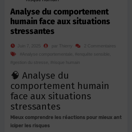
Analyse du comportement
humain face aux situations
stressantes
Juin 7, 2025
par Thierry
2 Commentaires
#Analyse comportementale
,
#enquête sensible
,
#gestion du stresse
,
#risque humain
🧠 Analyse du
comportement humain
face aux situations
stressantes
Mieux comprendre les réactions pour mieux ant
iciper les risques