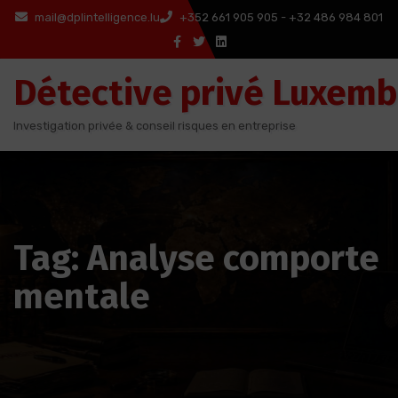
Aller
mail@dplintelligence.lu
+352 661 905 905 - +32 486 984 801
au
contenu
Détective privé Luxem
Investigation privée & conseil risques en entreprise
Tag: Analyse comporte
mentale