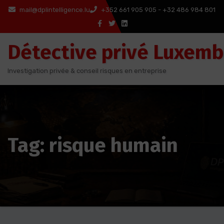
Aller
mail@dplintelligence.lu
+352 661 905 905 - +32 486 984 801
au
contenu
Détective privé Luxem
Investigation privée & conseil risques en entreprise
Tag: risque humain