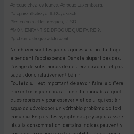
#drogue chez les jeunes
,
#drogue Luxembourg
,
#drogues illicites
,
#HERO
,
#krack
,
#les enfants et les drogues
,
#LSD
,
#MON ENFANT SE DROGUE QUE FAIRE ?
,
#problème drogue adolescent
Nombreux sont les jeunes qui essaieront la drogu
e pendant l’adolescence. Dans la plupart des cas,
l’usage de substances demeurera récréatif et pas
sager, donc relativement bénin.
Toutefois, il est important de savoir faire la différe
nce entre le jeune qui a fumé du cannabis à quel
ques reprises « pour essayer » et celui qui est à ri
sque de développer un véritable problème de toxi
comanie. En plus des symptômes physiques assoc
iés à la consommation, certains indices peuvent v
ous aider à reconnaître la possibilité d’une conso