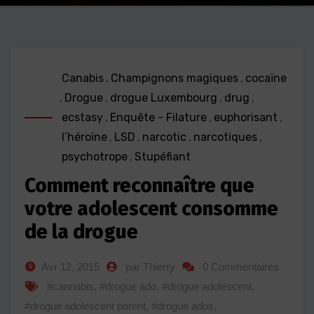
Canabis
,
Champignons magiques
,
cocaïne
,
Drogue
,
drogue Luxembourg
,
drug
,
ecstasy
,
Enquête - Filature
,
euphorisant
,
l’héroïne
,
LSD
,
narcotic
,
narcotiques
,
psychotrope
,
Stupéfiant
Comment reconnaître que
votre adolescent consomme
de la drogue
Avr 12, 2015
par Thierry
0 Commentaires
#cannabis
,
#drogue ado
,
#drogue adolescent
,
#drogue adolescent parent
,
#drogue ados
,