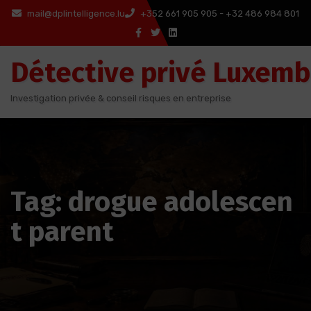
Aller
mail@dplintelligence.lu
+352 661 905 905 - +32 486 984 801
au
contenu
Détective privé Luxem
Investigation privée & conseil risques en entreprise
Tag: drogue adolescen
t parent