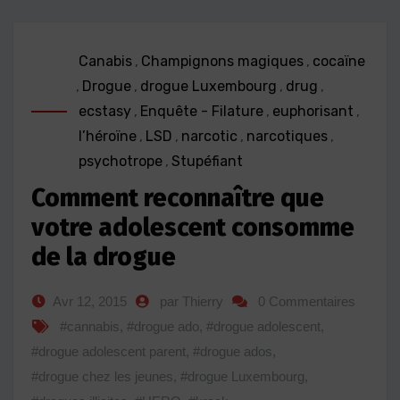
Canabis
,
Champignons magiques
,
cocaïne
,
Drogue
,
drogue Luxembourg
,
drug
,
ecstasy
,
Enquête - Filature
,
euphorisant
,
l’héroïne
,
LSD
,
narcotic
,
narcotiques
,
psychotrope
,
Stupéfiant
Comment reconnaître que
votre adolescent consomme
de la drogue
Avr 12, 2015
par Thierry
0 Commentaires
#cannabis
,
#drogue ado
,
#drogue adolescent
,
#drogue adolescent parent
,
#drogue ados
,
#drogue chez les jeunes
,
#drogue Luxembourg
,