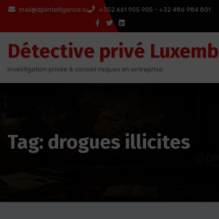
Aller
mail@dplintelligence.lu
+352 661 905 905 - +32 486 984 801
au
contenu
Détective privé Luxem
Investigation privée & conseil risques en entreprise
Tag: drogues illicites