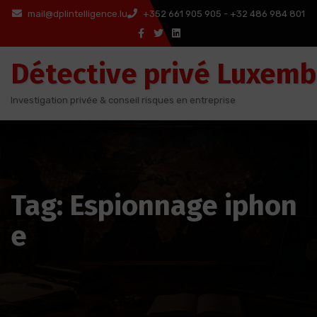
Aller
mail@dplintelligence.lu
+352 661 905 905 - +32 486 984 801
au
contenu
Détective privé Luxem
Investigation privée & conseil risques en entreprise
Tag: Espionnage iphon
e