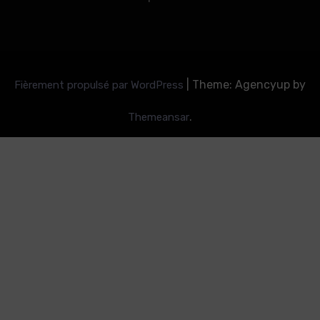
|
Theme: Agencyup by
Fièrement propulsé par WordPress
.
Themeansar