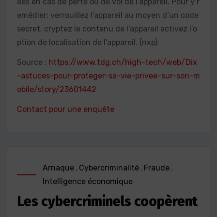
ées en cas de perte ou de vol de l’appareil. Pour y r
emédier: verrouillez l’appareil au moyen d’un code
secret, cryptez le contenu de l’appareil activez l’o
ption de localisation de l’appareil. (nxp)
Source :
https://www.tdg.ch/high-tech/web/Dix
-astuces-pour-proteger-sa-vie-privee-sur-son-m
obile/story/23601442
Contact pour une enquête
Arnaque
,
Cybercriminalité
,
Fraude
,
Intelligence économique
Les cybercriminels coopèrent