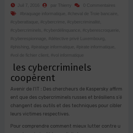
Juil 7, 2016
par Thierry
0 Commentaires
#braquage informatique
,
#cheval de Troie bancaire
,
#cyberattaque
,
#cybercrime
,
#cybercriminalité
,
#cybercriminels
,
#cyberdélinquance
,
#cyberescroquerie
,
#cyberespionnage
,
#détective privé Luxembourg
,
#phishing
,
#piratage informatique
,
#pirate informatique
,
#vol de fichier client
,
#vol informatique
les cybercriminels
coopèrent
Avenir de l’IT : Des chercheurs de Kaspersky affirm
ent que des cybercriminels russes et brésiliens s’é
changent des outils et des techniques pour cibler
leurs victimes respectives.
Pour comprendre comment mieux lutter contre u