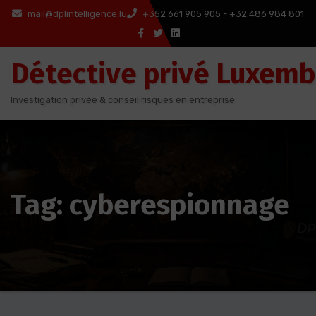
Aller
mail@dplintelligence.lu
+352 661 905 905 - +32 486 984 801
au
contenu
Détective privé Luxem
Investigation privée & conseil risques en entreprise
Tag: cyberespionnage