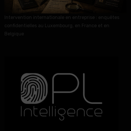
Intervention internationale en entreprise : enquêtes
confidentielles au Luxembourg, en France et en
Belgique