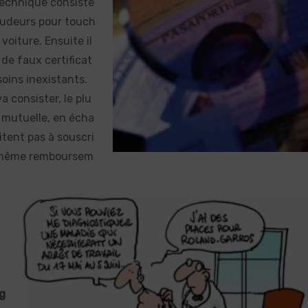
technique consiste
raudeurs pour touch
voiture. Ensuite il
de faux certificat
oins inexistants.
 consister, le plu
 mutuelle, en écha
tent pas à souscri
un même remboursem
…
g