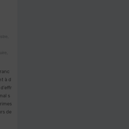
istre
,
uire
,
uranc
nt à d
d’effr
mal s
primes
urs de