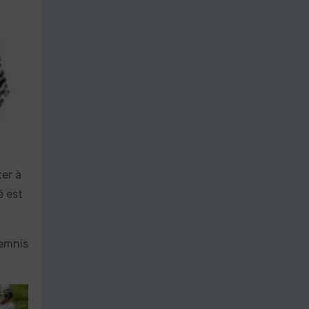
ter à
é est
demnis