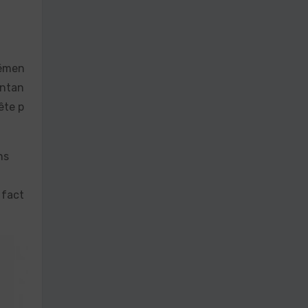
lémen
ontan
ête p
ns
 fact