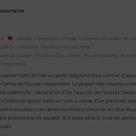
l'assurance
es
#fraude à l'assurance
,
#fraude à la fausse déclaration de sis
raude au conducteur
,
#fraude au faux accident
,
arrêt de maladie
,
#fraude au faux sinistre
,
#fraude au permis de cond
l engineering
 permettant de tirer un profit illégitime d’un contrat d’ass
a forme de fausses déclaration. La plupart des fraudes vise
ne indemnité : déclaration d’un faux vol, de fausses traces 
nt (véhicule éjecté dans un ravin à cause d’un prétendu ani
ente plusieurs centaines de millions d’euro et au final les 
ble phénomène de société, la fraude affecte tous les secte
e pas.