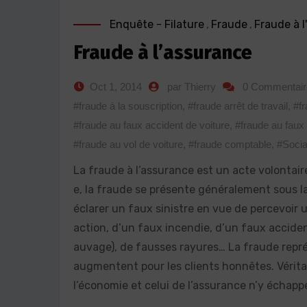
Enquête - Filature
,
Fraude
,
Fraude à 
Fraude à l’assurance
Oct 1, 2014
par Thierry
0 Commentair
#fraude à la souscription
,
#fraude arrêt de travail
,
#f
#fraude au faux accident de voiture
,
#fraude au faux 
#fraude au vol de voiture
,
#fraude comptable
,
#Socia
La fraude à l’assurance est un acte volontaire
e, la fraude se présente généralement sous l
éclarer un faux sinistre en vue de percevoir u
action, d’un faux incendie, d’un faux accide
auvage), de fausses rayures… La fraude représ
augmentent pour les clients honnêtes. Vérita
l’économie et celui de l’assurance n’y échapp