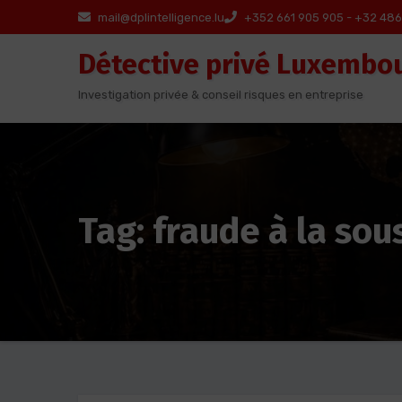
Aller
mail@dplintelligence.lu
+352 661 905 905 - +32 486
au
Détective privé Luxembo
contenu
Investigation privée & conseil risques en entreprise
Tag: fraude à la sou