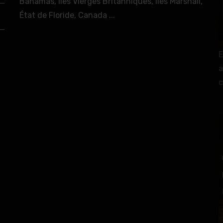
Bahamas, Iles Vierges Britanniques, Iles Marshall,
État de Floride, Canada ...
E
a
c