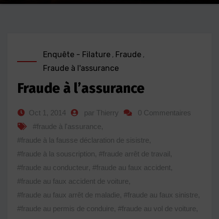
Enquête - Filature
,
Fraude
,
Fraude à l'assurance
Fraude à l’assurance
Oct 1, 2014
par Thierry
0 Commentaires
#fraude à l'assurance
,
#fraude à la fausse déclaration de sisistre
,
#fraude à la souscription
,
#fraude arrêt de travail
,
#fraude au conducteur
,
#fraude au faux accident
,
#fraude au faux accident de voiture
,
#fraude au faux arrêt de maladie
,
#fraude au faux sinistre
,
#fraude au permis de conduire
,
#fraude au vol de voiture
,