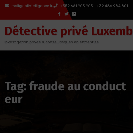
Aller
mail@dplintelligence.lu
+352 661 905 905 - +32 486 984 801
au
contenu
Détective privé Luxem
Investigation privée & conseil risques en entreprise
Tag: fraude au conduct
eur