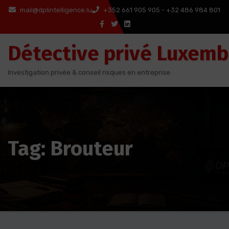
Aller
mail@dplintelligence.lu
+352 661 905 905 - +32 486 984 801
au
contenu
Détective privé Luxem
Investigation privée & conseil risques en entreprise
Tag: Brouteur