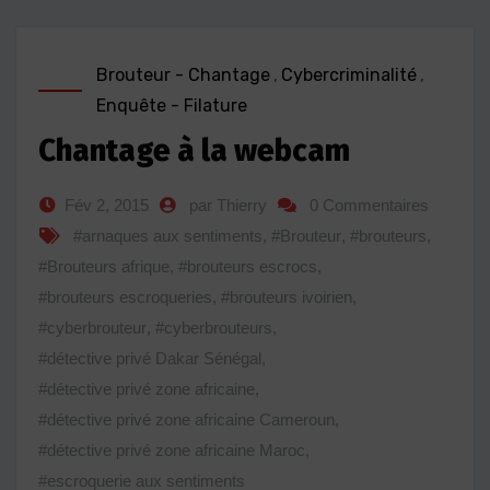
Brouteur - Chantage
,
Cybercriminalité
,
Enquête - Filature
Chantage à la webcam
Fév 2, 2015
par Thierry
0 Commentaires
#arnaques aux sentiments
,
#Brouteur
,
#brouteurs
,
#Brouteurs afrique
,
#brouteurs escrocs
,
#brouteurs escroqueries
,
#brouteurs ivoirien
,
#cyberbrouteur
,
#cyberbrouteurs
,
#détective privé Dakar Sénégal
,
#détective privé zone africaine
,
#détective privé zone africaine Cameroun
,
#détective privé zone africaine Maroc
,
#escroquerie aux sentiments