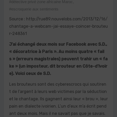
#détective privé zone africaine Maroc
,
#escroquerie aux sentiments
Source : http://rue89.nouvelobs.com/2013/12/16/
chantage-a-webcam-jai-essaye-coincer-brouteu
r-248361
J’ai échangé deux mois sur Facebook avec S.D.,
« décoratrice à Paris ». Au moins quatre « fail
s » (erreurs magistrales) peuvent trahir un « fa
ke » (un imposteur, dit brouteur en Côte-d’Ivoir
e). Voici ceux de S.D.
Les brouteurs sont des cyberescrocs qui soutiren
t de l’argent à leurs web victimes par la séduction
et le chantage. Ils gagnent ainsi leur « brou », leur
pain en dialecte ivoirien. L’un d’eux m’a écrit pend
ant deux mois. Mais il ne savait pas que je savais.