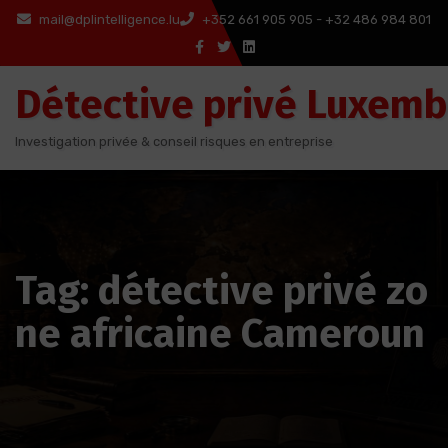
Aller
mail@dplintelligence.lu
+352 661 905 905 - +32 486 984 801
au
contenu
Détective privé Luxem
Investigation privée & conseil risques en entreprise
Tag: détective privé zo
ne africaine Cameroun