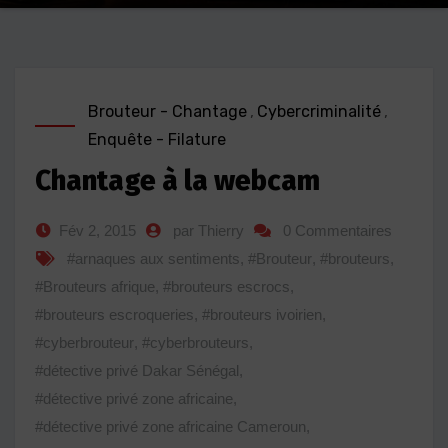
Brouteur - Chantage
,
Cybercriminalité
,
Enquête - Filature
Chantage à la webcam
Fév 2, 2015
par Thierry
0 Commentaires
#arnaques aux sentiments
,
#Brouteur
,
#brouteurs
,
#Brouteurs afrique
,
#brouteurs escrocs
,
#brouteurs escroqueries
,
#brouteurs ivoirien
,
#cyberbrouteur
,
#cyberbrouteurs
,
#détective privé Dakar Sénégal
,
#détective privé zone africaine
,
#détective privé zone africaine Cameroun
,