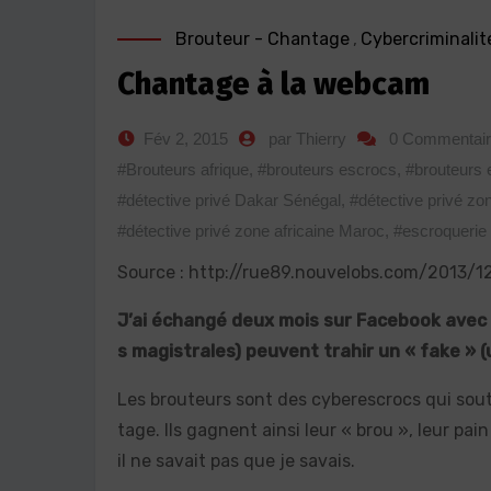
Brouteur - Chantage
,
Cybercriminalit
Chantage à la webcam
Fév 2, 2015
par Thierry
0 Commentai
#Brouteurs afrique
,
#brouteurs escrocs
,
#brouteurs 
#détective privé Dakar Sénégal
,
#détective privé zon
#détective privé zone africaine Maroc
,
#escroquerie
Source : http://rue89.nouvelobs.com/2013/
J’ai échangé deux mois sur Facebook avec S.
s magistrales) peuvent trahir un « fake » (
Les brouteurs sont des cyberescrocs qui souti
tage. Ils gagnent ainsi leur « brou », leur pai
il ne savait pas que je savais.