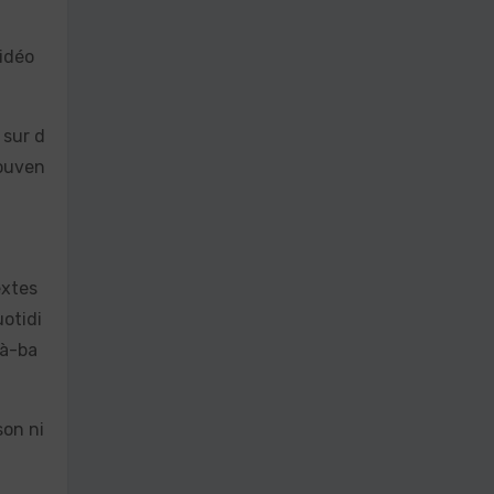
vidéo
 sur d
ouven
extes
uotidi
là-ba
son ni