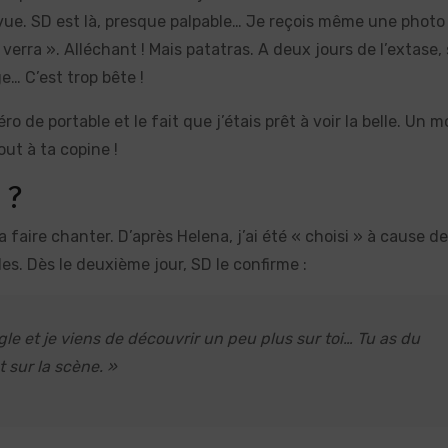
evue. SD est là, presque palpable… Je reçois même une photo
verra ». Alléchant ! Mais patatras. A deux jours de l’extase, s
e… C’est trop bête !
de portable et le fait que j’étais prêt à voir la belle. Un 
ut à ta copine !
 ?
la faire chanter. D’après Helena, j’ai été « choisi » à cause d
. Dès le deuxième jour, SD le confirme :
gle et je viens de découvrir un peu plus sur toi… Tu as du
t sur la scène. »