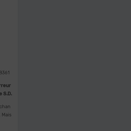
8361
rreur
e S.D.
 chan
. Mais