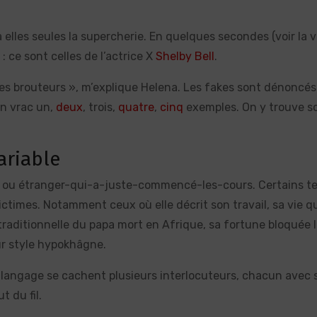
elles seules la supercherie. En quelques secondes (voir la 
 ce sont celles de l’actrice X
Shelby Bell
.
 les brouteurs », m’explique Helena. Les fakes sont dénoncés
en vrac un,
deux
, trois,
quatre
,
cinq
exemples. On y trouve s
ariable
E2 ou étranger-qui-a-juste-commencé-les-cours. Certains t
ictimes. Notamment ceux où elle décrit son travail, sa vie q
re traditionnelle du papa mort en Afrique, sa fortune bloquée 
pur style hypokhâgne.
e langage se cachent plusieurs interlocuteurs, chacun avec 
t du fil.