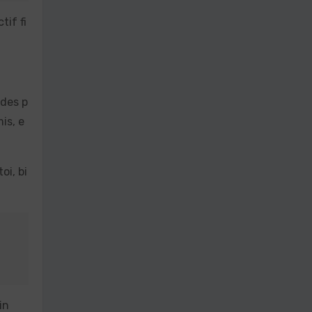
tif fi
 des p
is, e
oi, bi
in