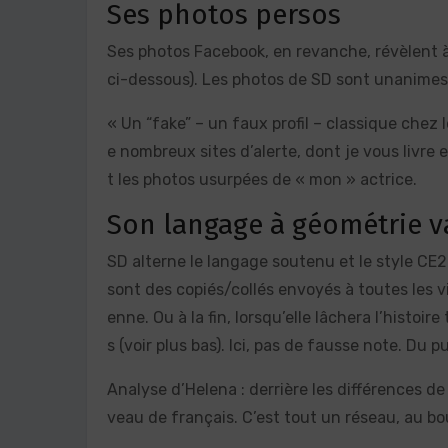
Ses photos persos
Ses photos Facebook, en revanche, révèlent à 
ci-dessous). Les photos de SD sont unanimes :
« Un “fake” – un faux profil – classique chez
e nombreux sites d’alerte, dont je vous livre 
t les photos usurpées de « mon » actrice.
Son langage à géométrie v
SD alterne le langage soutenu et le style C
sont des copiés/collés envoyés à toutes les v
enne. Ou à la fin, lorsqu’elle lâchera l’histoi
s (voir plus bas). Ici, pas de fausse note. Du 
Analyse d’Helena : derrière les différences d
veau de français. C’est tout un réseau, au bou