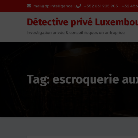
Aller
mail@dplintelligence.lu
+352 661 905 905 - +32 486
au
Détective privé Luxembo
contenu
Investigation privée & conseil risques en entreprise
Tag: escroquerie a