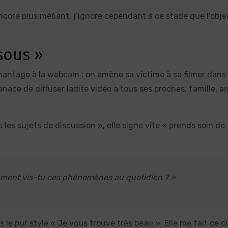
ncore plus méfiant, j’ignore cependant à ce stade que l’objec
sous »
hantage à la webcam : on amène sa victime à se filmer dans
ace de diffuser ladite vidéo à tous ses proches, famille, am
les sujets de discussion », elle signe vite « prends soin de t
omment vis-tu ces phénomènes au quotidien ? »
 le pur style « Je vous trouve très beau ». Elle me fait ce cl