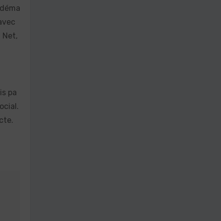
a déma
 avec
 Net,
is pa
ocial.
cte.