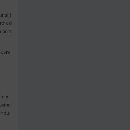
r si j
tils d
n port
œuvre
ne »
ssion
ondui