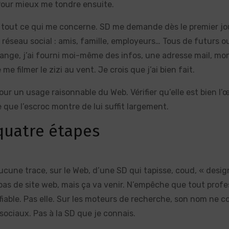
 Pour mieux me tondre ensuite.
) tout ce qui me concerne. SD me demande dès le premier jou
on réseau social : amis, famille, employeurs… Tous de futurs ou
nge, j’ai fourni moi-même des infos, une adresse mail, mo
e filmer le zizi au vent. Je crois que j’ai bien fait.
ur un usage raisonnable du Web. Vérifier qu’elle est bien l’
e que l’escroc montre de lui suffit largement.
quatre étapes
cune trace, sur le Web, d’une SD qui tapisse, coud, « desig
r pas de site web, mais ça va venir. N’empêche que tout profe
ifiable. Pas elle. Sur les moteurs de recherche, son nom ne c
sociaux. Pas à la SD que je connais.