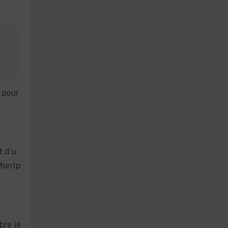
« pour
t d’u
 Montp
bre je