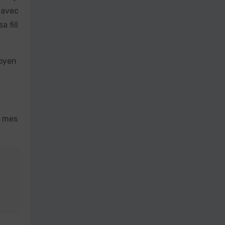
 avec
a fill
moyen
e mes