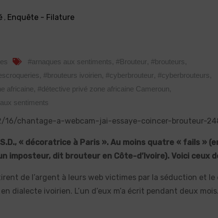
é
,
Enquête - Filature
res
#arnaques aux sentiments
,
#Brouteur
,
#brouteurs
,
escroqueries
,
#brouteurs ivoirien
,
#cyberbrouteur
,
#cyberbrouteurs
,
e africaine
,
#détective privé zone africaine Cameroun
,
 aux sentiments
12/16/chantage-a-webcam-jai-essaye-coincer-brouteur-24
D., « décoratrice à Paris ». Au moins quatre « fails » (e
un imposteur, dit brouteur en Côte-d’Ivoire). Voici ceux d
rent de l’argent à leurs web victimes par la séduction et le
n en dialecte ivoirien. L’un d’eux m’a écrit pendant deux mois