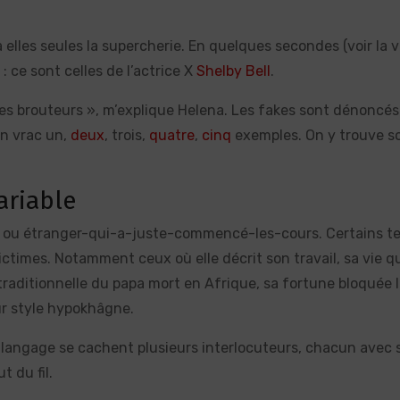
elles seules la supercherie. En quelques secondes (voir la 
 ce sont celles de l’actrice X
Shelby Bell
.
 les brouteurs », m’explique Helena. Les fakes sont dénoncés
en vrac un,
deux
, trois,
quatre
,
cinq
exemples. On y trouve s
ariable
E2 ou étranger-qui-a-juste-commencé-les-cours. Certains t
ictimes. Notamment ceux où elle décrit son travail, sa vie q
re traditionnelle du papa mort en Afrique, sa fortune bloquée 
pur style hypokhâgne.
e langage se cachent plusieurs interlocuteurs, chacun avec 
t du fil.