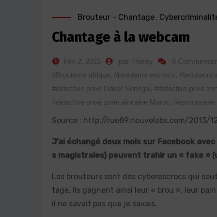
Brouteur - Chantage
,
Cybercriminalit
Chantage à la webcam
Fév 2, 2015
par Thierry
0 Commentai
#Brouteurs afrique
,
#brouteurs escrocs
,
#brouteurs 
#détective privé Dakar Sénégal
,
#détective privé zon
#détective privé zone africaine Maroc
,
#escroquerie
Source : http://rue89.nouvelobs.com/2013/
J’ai échangé deux mois sur Facebook avec S.
s magistrales) peuvent trahir un « fake » (
Les brouteurs sont des cyberescrocs qui souti
tage. Ils gagnent ainsi leur « brou », leur pai
il ne savait pas que je savais.