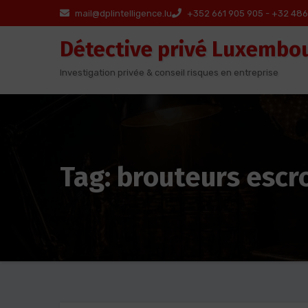
Aller
mail@dplintelligence.lu
+352 661 905 905 - +32 486
au
Détective privé Luxembo
contenu
Investigation privée & conseil risques en entreprise
Tag: brouteurs escr