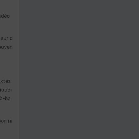
vidéo
 sur d
ouven
extes
uotidi
là-ba
son ni