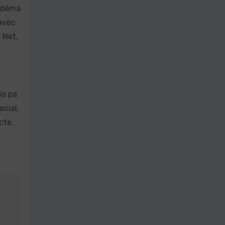
a déma
 avec
 Net,
is pa
ocial.
cte.