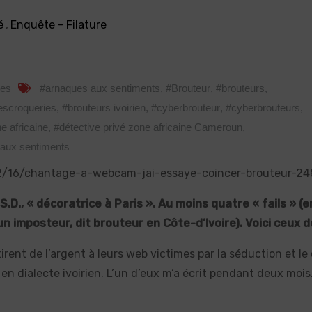
é
,
Enquête - Filature
res
#arnaques aux sentiments
,
#Brouteur
,
#brouteurs
,
escroqueries
,
#brouteurs ivoirien
,
#cyberbrouteur
,
#cyberbrouteurs
,
e africaine
,
#détective privé zone africaine Cameroun
,
 aux sentiments
12/16/chantage-a-webcam-jai-essaye-coincer-brouteur-24
D., « décoratrice à Paris ». Au moins quatre « fails » (e
un imposteur, dit brouteur en Côte-d’Ivoire). Voici ceux d
rent de l’argent à leurs web victimes par la séduction et le
n en dialecte ivoirien. L’un d’eux m’a écrit pendant deux mois