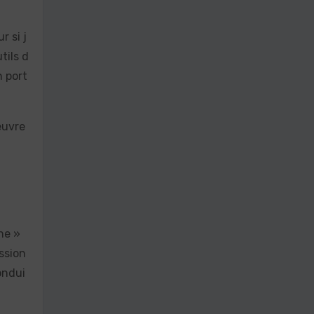
r si j
tils d
n port
œuvre
ne »
ssion
ondui