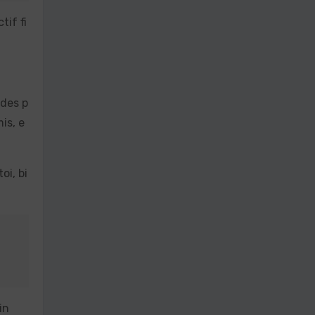
tif fi
 des p
is, e
oi, bi
in