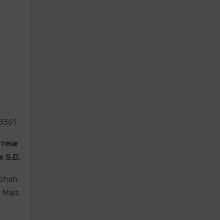
8361
rreur
e S.D.
 chan
. Mais