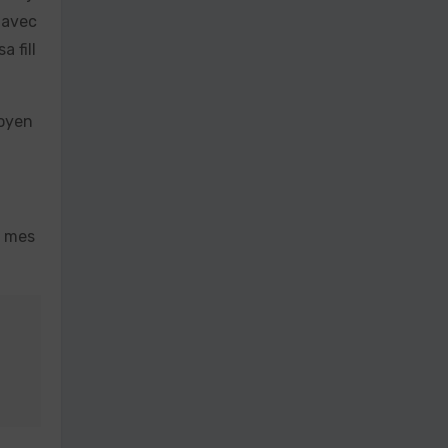
 avec
a fill
moyen
e mes