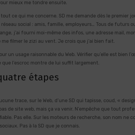
 Pour mieux me tondre ensuite.
) tout ce qui me concerne. SD me demande dès le premier jou
on réseau social : amis, famille, employeurs… Tous de futurs ou
nge, j’ai fourni moi-même des infos, une adresse mail, mo
e filmer le zizi au vent. Je crois que j’ai bien fait.
ur un usage raisonnable du Web. Vérifier qu’elle est bien l’
e que l’escroc montre de lui suffit largement.
quatre étapes
cune trace, sur le Web, d’une SD qui tapisse, coud, « desig
r pas de site web, mais ça va venir. N’empêche que tout profe
ifiable. Pas elle. Sur les moteurs de recherche, son nom ne c
sociaux. Pas à la SD que je connais.