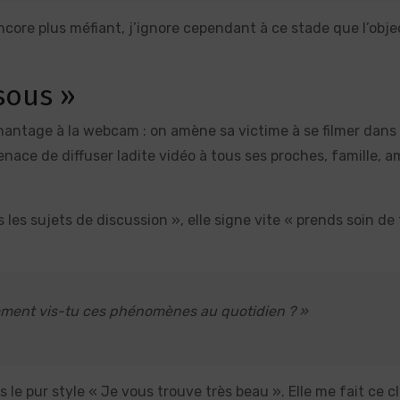
ncore plus méfiant, j’ignore cependant à ce stade que l’objec
sous »
hantage à la webcam : on amène sa victime à se filmer dans
ace de diffuser ladite vidéo à tous ses proches, famille, am
les sujets de discussion », elle signe vite « prends soin de t
omment vis-tu ces phénomènes au quotidien ? »
 le pur style « Je vous trouve très beau ». Elle me fait ce cl