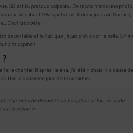
evue. SD est là, presque palpable… Je reçois même une photo
verra ». Alléchant ! Mais patatras. A deux jours de l’extase, s
e… C’est trop bête !
de portable et le fait que j’étais prêt à voir la belle. Un 
ut à ta copine !
 ?
la faire chanter. D’après Helena, j’ai été « choisi » à cause d
. Dès le deuxième jour, SD le confirme :
gle et je viens de découvrir un peu plus sur toi… Tu as du
t sur la scène. »