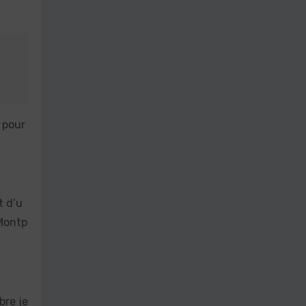
« pour
t d’u
 Montp
bre je