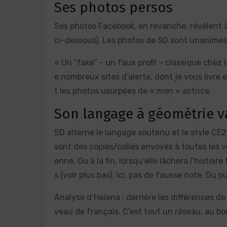
Ses photos persos
Ses photos Facebook, en revanche, révèlent à 
ci-dessous). Les photos de SD sont unanimes :
« Un “fake” – un faux profil – classique chez
e nombreux sites d’alerte, dont je vous livre 
t les photos usurpées de « mon » actrice.
Son langage à géométrie v
SD alterne le langage soutenu et le style C
sont des copiés/collés envoyés à toutes les v
enne. Ou à la fin, lorsqu’elle lâchera l’histoi
s (voir plus bas). Ici, pas de fausse note. Du 
Analyse d’Helena : derrière les différences d
veau de français. C’est tout un réseau, au bou