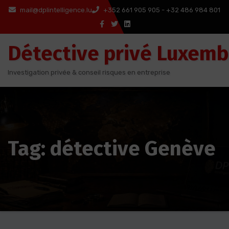
Aller
mail@dplintelligence.lu
+352 661 905 905 - +32 486 984 801
au
contenu
Détective privé Luxem
Investigation privée & conseil risques en entreprise
Tag: détective Genève