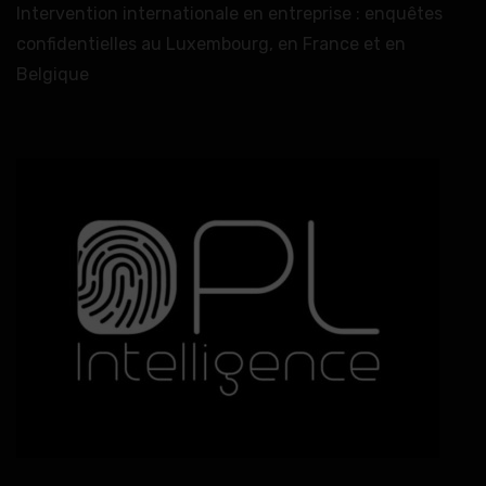
Intervention internationale en entreprise : enquêtes
confidentielles au Luxembourg, en France et en
Belgique