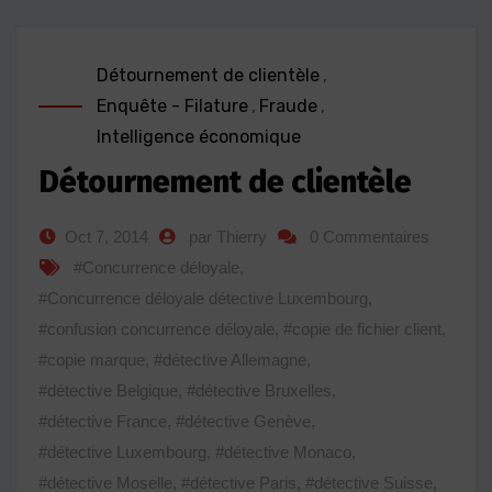
Détournement de clientèle
,
Enquête - Filature
,
Fraude
,
Intelligence économique
Détournement de clientèle
Oct 7, 2014
par Thierry
0 Commentaires
#Concurrence déloyale
,
#Concurrence déloyale détective Luxembourg
,
#confusion concurrence déloyale
,
#copie de fichier client
,
#copie marque
,
#détective Allemagne
,
#détective Belgique
,
#détective Bruxelles
,
#détective France
,
#détective Genève
,
#détective Luxembourg
,
#détective Monaco
,
#détective Moselle
,
#détective Paris
,
#détective Suisse
,