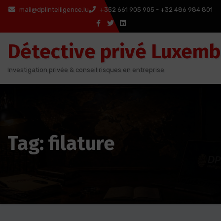
Aller
mail@dplintelligence.lu
+352 661 905 905 - +32 486 984 801
au
contenu
Détective privé Luxem
Investigation privée & conseil risques en entreprise
Tag: filature