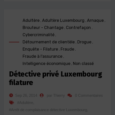
Adultère
,
Adultère Luxembourg
,
Arnaque
,
Brouteur - Chantage
,
Contrefaçon
,
Cybercriminalité
,
Détournement de clientèle
,
Drogue
,
Enquête - Filature
,
Fraude
,
Fraude à l'assurance
,
Intelligence économique
,
Non classé
Détective privé Luxembourg
filature
Sep 26, 2014
par Thierry
0 Commentaires
#Adultère
,
#Arrêt de complaisance détective Luxembourg
,