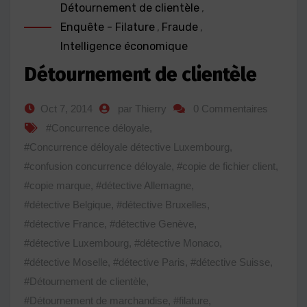
Détournement de clientèle
,
Enquête - Filature
,
Fraude
,
Intelligence économique
Détournement de clientèle
Oct 7, 2014
par Thierry
0 Commentaires
#Concurrence déloyale
,
#Concurrence déloyale détective Luxembourg
,
#confusion concurrence déloyale
,
#copie de fichier client
,
#copie marque
,
#détective Allemagne
,
#détective Belgique
,
#détective Bruxelles
,
#détective France
,
#détective Genève
,
#détective Luxembourg
,
#détective Monaco
,
#détective Moselle
,
#détective Paris
,
#détective Suisse
,
#Détournement de clientèle
,
#Détournement de marchandise
,
#filature
,