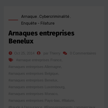
Arnaque
,
Cybercriminalité
,
Enquête - Filature
Arnaques entreprises
Benelux
Oct 25, 2014
par Thierry
0 Commentaires
#arnaque entreprises France
,
#arnaques entreprises Allemagne
,
#arnaques entreprises Belgique
,
#arnaques entreprises Benelux
,
#arnaques entreprises Luxembourg
,
#arnaques entreprises Monaco
,
#arnaques entreprises Pays-bas
,
#filature
,
#fraude à l'assurance
,
#Renseignements commerciaux
,