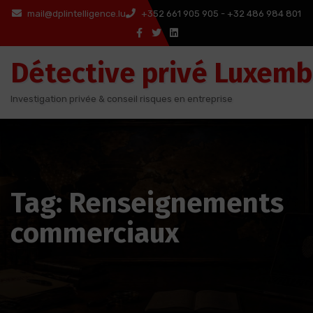
Aller
mail@dplintelligence.lu
+352 661 905 905 - +32 486 984 801
au
contenu
Détective privé Luxem
Investigation privée & conseil risques en entreprise
Tag: Renseignements
commerciaux