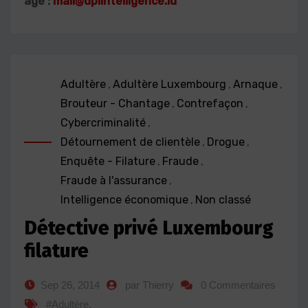
age :
mail@dplintelligence.lu
Adultère
,
Adultère Luxembourg
,
Arnaque
,
Brouteur - Chantage
,
Contrefaçon
,
Cybercriminalité
,
Détournement de clientèle
,
Drogue
,
Enquête - Filature
,
Fraude
,
Fraude à l'assurance
,
Intelligence économique
,
Non classé
Détective privé Luxembourg
filature
Sep 26, 2014
par Thierry
0 Commentaires
#Adultère
,