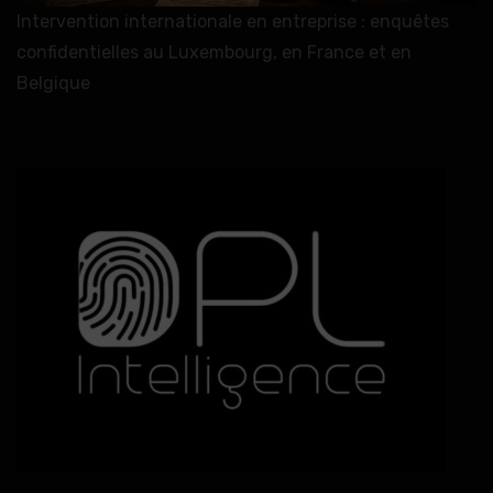
Intervention internationale en entreprise : enquêtes
confidentielles au Luxembourg, en France et en
Belgique