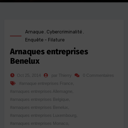
Arnaque
,
Cybercriminalité
,
Enquête - Filature
Arnaques entreprises
Benelux
Oct 25, 2014
par Thierry
0 Commentaires
#arnaque entreprises France
,
#arnaques entreprises Allemagne
,
#arnaques entreprises Belgique
,
#arnaques entreprises Benelux
,
#arnaques entreprises Luxembourg
,
#arnaques entreprises Monaco
,