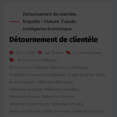
Détournement de clientèle
,
Enquête - Filature
,
Fraude
,
Intelligence économique
Détournement de clientèle
Oct 7, 2014
par Thierry
0 Commentaires
#Concurrence déloyale
,
#Concurrence déloyale détective Luxembourg
,
#confusion concurrence déloyale
,
#copie de fichier client
,
#copie marque
,
#détective Allemagne
,
#détective Belgique
,
#détective Bruxelles
,
#détective France
,
#détective Genève
,
#détective Luxembourg
,
#détective Monaco
,
#détective Moselle
,
#détective Paris
,
#détective Suisse
,