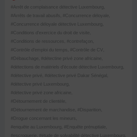
#Arrêt de complaisance détective Luxembourg
,
#Arrêts de travail abusifs
,
#Concurrence déloyale
,
#Concurrence déloyale détective Luxembourg
,
#Conditions d’exercice du droit de visite
,
#Conditions de ressources
,
#contrefaçon
,
#Contrôle d’emploi du temps
,
#Contrôle de CV
,
#Débauchage
,
#détectine privé zone africaine
,
#détections de matériels d’écoute détective Luxembourg
,
#détective privé
,
#détective privé Dakar Sénégal
,
#détective privé Luxembourg
,
#détective privé zone africaine
,
#Détournement de clientèle
,
#Détournement de marchandise
,
#Disparition
,
#Drogue concernant les mineurs
,
#enquête au Luxembourg
,
#Enquête prénuptiale
,
#escroquerie
,
#étude de solvabilité détective Luxembourg
,