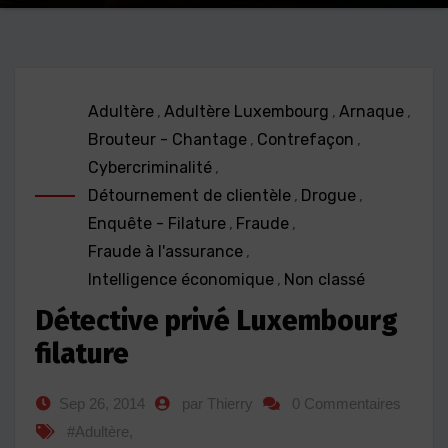
Adultère
,
Adultère Luxembourg
,
Arnaque
,
Brouteur - Chantage
,
Contrefaçon
,
Cybercriminalité
,
Détournement de clientèle
,
Drogue
,
Enquête - Filature
,
Fraude
,
Fraude à l'assurance
,
Intelligence économique
,
Non classé
Détective privé Luxembourg
filature
Sep 26, 2014
par Thierry
0 Commentaires
#Adultère
,