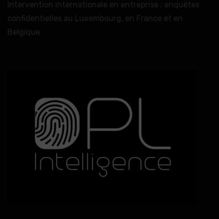
Intervention internationale en entreprise : enquêtes
confidentielles au Luxembourg, en France et en
Belgique