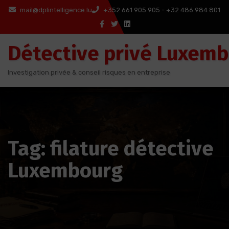
Aller
mail@dplintelligence.lu
+352 661 905 905 - +32 486 984 801
au
contenu
Détective privé Luxem
Investigation privée & conseil risques en entreprise
Tag: filature détective
Luxembourg