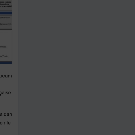
 docum
çaise.
is dan
on le