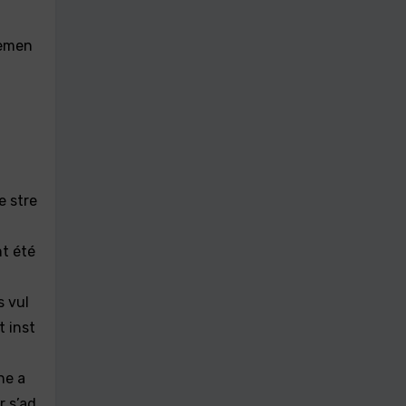
uemen
e stre
nt été
s vul
 inst
ne a
r s’ad