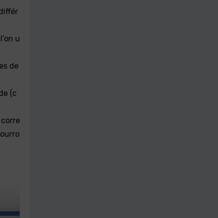
différ
l’on u
ces de
de (c
 corre
pourro