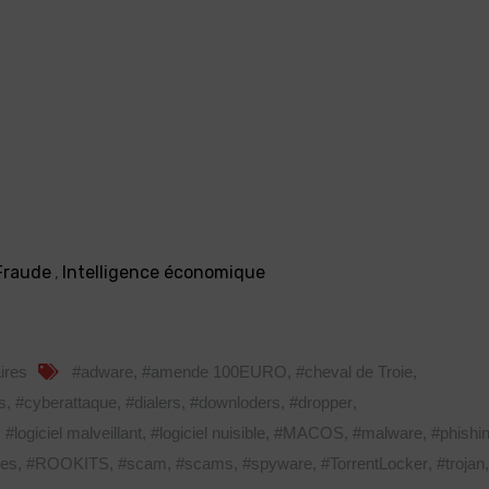
Fraude
,
Intelligence économique
ires
#adware
,
#amende 100EURO
,
#cheval de Troie
,
s
,
#cyberattaque
,
#dialers
,
#downloders
,
#dropper
,
,
#logiciel malveillant
,
#logiciel nuisible
,
#MACOS
,
#malware
,
#phishi
es
,
#ROOKITS
,
#scam
,
#scams
,
#spyware
,
#TorrentLocker
,
#trojan
,