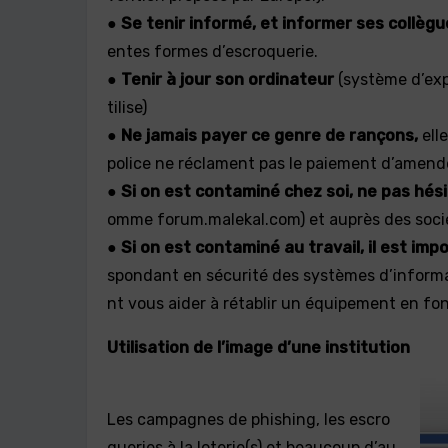
●
Se tenir informé, et informer ses collègu
entes formes d’escroquerie.
●
Tenir à jour son ordinateur
(système d’expl
tilise)
●
Ne jamais payer ce genre de rançons,
elle
police ne réclament pas le paiement d’amende
●
Si on est contaminé chez soi, ne pas hési
omme forum.malekal.com) et auprès des société
●
Si on est contaminé au travail, il est im
spondant en sécurité des systèmes d’informat
nt vous aider à rétablir un équipement en f
Utilisation de l’image d’une institution
Les campagnes de phishing, les escro
queries à la loterie(s) et beaucoup d’au