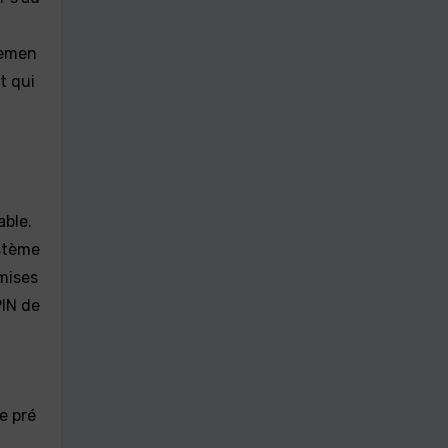
iemen
t qui
able.
ystème
mises
PIN de
e pré