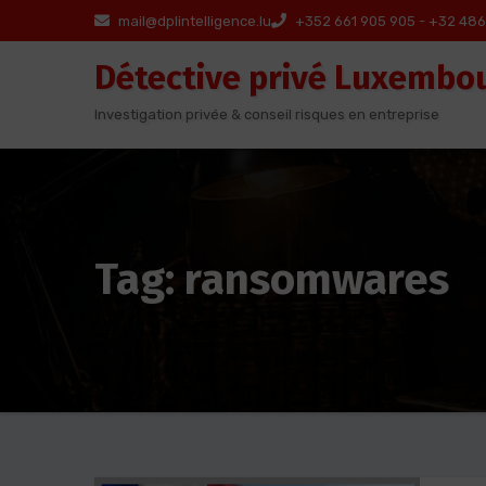
Aller
mail@dplintelligence.lu
+352 661 905 905 - +32 486
au
Détective privé Luxembo
contenu
Investigation privée & conseil risques en entreprise
Tag: ransomwares