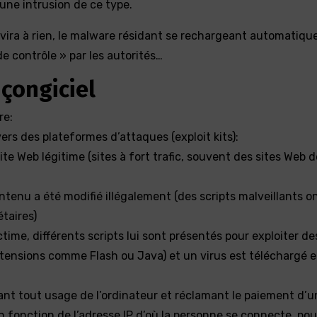
une intrusion de ce type.
vira à rien, le malware résidant se rechargeant automatiq
de contrôle » par les autorités…
çongiciel
re:
ers des plateformes d’attaques (exploit kits):
ite Web légitime (sites à fort trafic, souvent des sites Web d
tenu a été modifié illégalement (des scripts malveillants o
étaires)
ctime, différents scripts lui sont présentés pour exploiter de
ensions comme Flash ou Java) et un virus est téléchargé et
ant tout usage de l’ordinateur et réclamant le paiement d’u
 fonction de l’adresse IP d’où la personne se connecte, pou