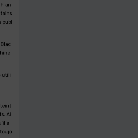
n Fran
rtains
s publ
 Blac
chine
utili
teint
s. Ai
il a
 toujo