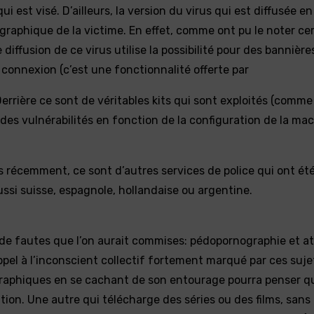
ui est visé. D’ailleurs, la version du virus qui est diffusée e
ographique de la victime. En effet, comme ont pu le noter ce
 diffusion de ce virus utilise la possibilité pour des bannière
a connexion (c’est une fonctionnalité offerte par
 Derrière ce sont de véritables kits qui sont exploités (comme
des vulnérabilités en fonction de la configuration de la ma
 récemment, ce sont d’autres services de police qui ont été 
aussi suisse, espagnole, hollandaise ou argentine.
e de fautes que l’on aurait commises: pédopornographie et at
pel à l’inconscient collectif fortement marqué par ces sujet
graphiques en se cachant de son entourage pourra penser qu’
ention. Une autre qui télécharge des séries ou des films, sans