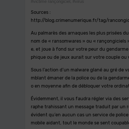
#victime rançongiciel
,
#virus
Sources :
http://blog.crimenumerique.fr/tag/rancongic
Au palmarès des arnaques les plus prisées du
nom de « ransomwares » ou « rançongiciels » e
e, et joue à fond sur votre peur du gendarm
phique ou de jeux aurait sur votre couple ou v
Sous l’action d’un malware glané au gré de v
mblant émaner de la police ou de la gendarme
o en moyenne afin de débloquer votre ordinateu
Évidemment, il vous faudra régler via des ser
raphe trahissant un message traduit par un re
évident qu’en aucun cas un service de police 
mobile aidant, tout le monde se sent coupable