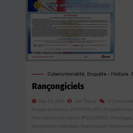
Cybercriminalité
,
Enquête - Filature
,
Rançongiciels
Mar 14, 2015
par Thierry
0 Commenta
#crypte les fichiers
,
#CRYPTEURS
,
#CryptoFortres
#escroquerie à la lotterie
,
#FLOODERS
,
#keylogger
#programme malveillant
,
#rançongiciel
,
#ransomwar