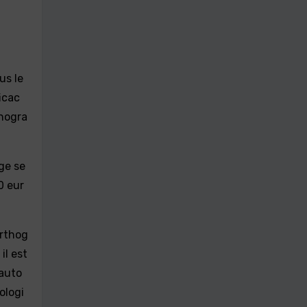
us le
icac
rnogra
ge se
0 eur
orthog
il est
 auto
ologi