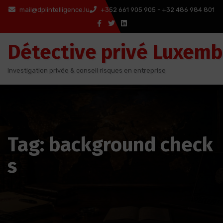
Aller
mail@dplintelligence.lu
+352 661 905 905 - +32 486 984 801
au
contenu
Détective privé Luxem
Investigation privée & conseil risques en entreprise
Tag: background check
s