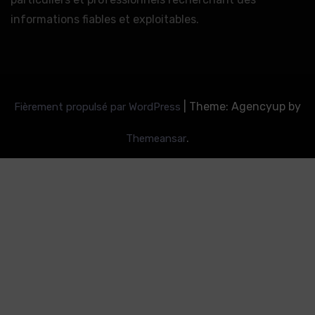
informations fiables et exploitables.
|
Theme: Agencyup by
Fièrement propulsé par WordPress
.
Themeansar