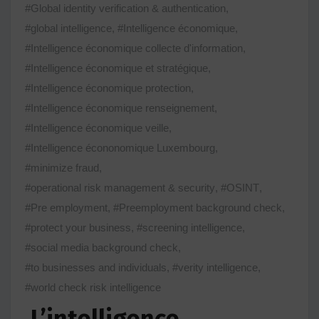
#Global identity verification & authentication
,
#global intelligence
,
#Intelligence économique
,
#Intelligence économique collecte d'information
,
#Intelligence économique et stratégique
,
#Intelligence économique protection
,
#Intelligence économique renseignement
,
#Intelligence économique veille
,
#Intelligence écononomique Luxembourg
,
#minimize fraud
,
#operational risk management & security
,
#OSINT
,
#Pre employment
,
#Preemployment background check
,
#protect your business
,
#screening intelligence
,
#social media background check
,
#to businesses and individuals
,
#verity intelligence
,
#world check risk intelligence
L’intelligence