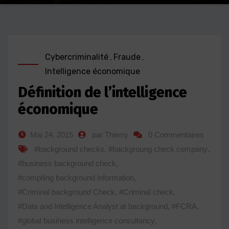
Cybercriminalité
,
Fraude
,
Intelligence économique
Définition de l’intelligence
économique
Mai 24, 2015
par Thierry
0 Commentaires
#background checks
,
#backgroung check company
,
#business background check
,
#compiling background information
,
#Criminal background Check
,
#Criminal check
,
#Data and Intelligence Analyst at background
,
#FCRA
,
#global business intelligence consultancy
,