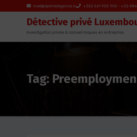
Aller
mail@dplintelligence.lu
+352 661 905 905 - +32 486
au
Détective privé Luxembo
contenu
Investigation privée & conseil risques en entreprise
Tag: Preemploymen