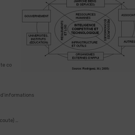
nte co
 d’informations
coute) …