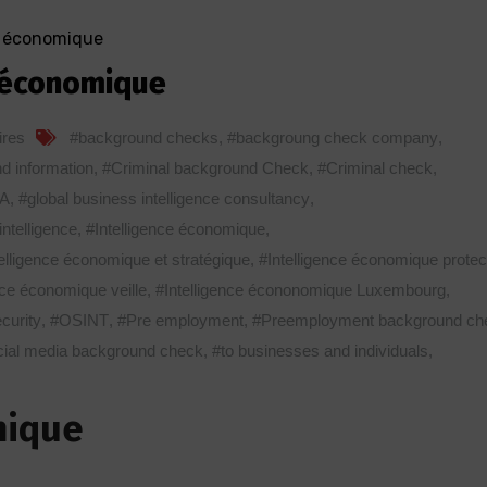
e économique
ce économique
res
#background checks
,
#backgroung check company
,
d information
,
#Criminal background Check
,
#Criminal check
,
A
,
#global business intelligence consultancy
,
intelligence
,
#Intelligence économique
,
elligence économique et stratégique
,
#Intelligence économique protec
nce économique veille
,
#Intelligence écononomique Luxembourg
,
curity
,
#OSINT
,
#Pre employment
,
#Preemployment background ch
cial media background check
,
#to businesses and individuals
,
mique