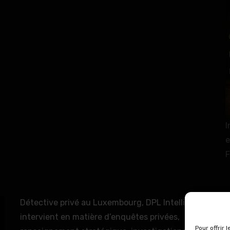
I
e
F
Détective privé au Luxembourg, DPL Intelligence
intervient en matière d’enquêtes privées,
Pour offrir 