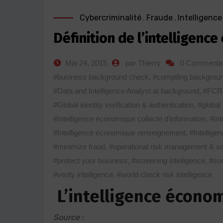
Cybercriminalité
,
Fraude
,
Intelligenc
Définition de l’intelligen
Mai 24, 2015
par Thierry
0 Commentai
#business background check
,
#compiling backgroun
#Data and Intelligence Analyst at background
,
#FCR
#Global identity verification & authentication
,
#global 
#Intelligence économique collecte d'information
,
#Int
#Intelligence économique renseignement
,
#Intellige
#minimize fraud
,
#operational risk management & se
#protect your business
,
#screening intelligence
,
#so
#verity intelligence
,
#world check risk intelligence
L’intelligence écono
Source :