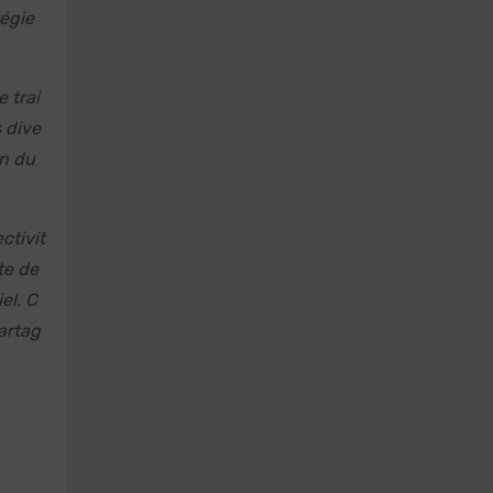
tégie
 trai
 dive
on du
ctivit
te de
el. C
artag