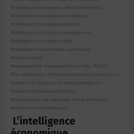
#Intelligence économique collecte d'information
,
#Intelligence économique et stratégique
,
#Intelligence économique protection
,
#Intelligence économique renseignement
,
#Intelligence économique veille
,
#Intelligence écononomique Luxembourg
,
#minimize fraud
,
#operational risk management & security
,
#OSINT
,
#Pre employment
,
#Preemployment background check
,
#protect your business
,
#screening intelligence
,
#social media background check
,
#to businesses and individuals
,
#verity intelligence
,
#world check risk intelligence
L’intelligence
économique