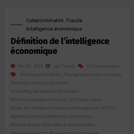
Cybercriminalité
,
Fraude
,
Intelligence économique
Définition de l’intelligence
économique
Mai 24, 2015
par Thierry
0 Commentaires
#background checks
,
#backgroung check company
,
#business background check
,
#compiling background information
,
#Criminal background Check
,
#Criminal check
,
#Data and Intelligence Analyst at background
,
#FCRA
,
#global business intelligence consultancy
,
#Global identity verification & authentication
,
#global intelligence
,
#Intelligence économique
,