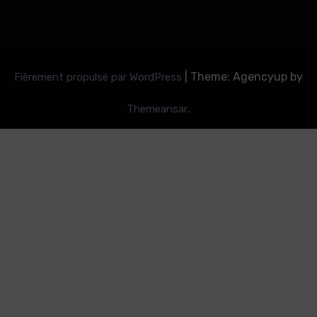
|
Theme: Agencyup by
Fièrement propulsé par WordPress
.
Themeansar