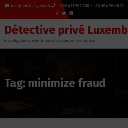
Aller
mail@dplintelligence.lu
+352 661 905 905 - +32 486 984 801
au
contenu
Détective privé Luxem
Investigation privée & conseil risques en entreprise
Tag: minimize fraud