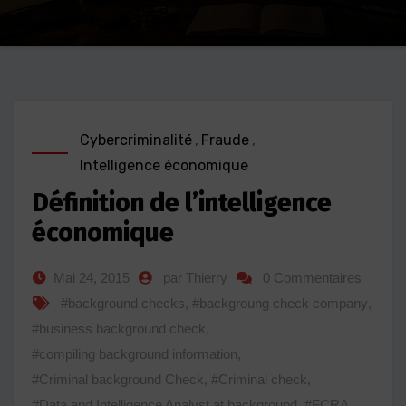
Cybercriminalité
,
Fraude
,
Intelligence économique
Définition de l’intelligence
économique
Mai 24, 2015
par Thierry
0 Commentaires
#background checks
,
#backgroung check company
,
#business background check
,
#compiling background information
,
#Criminal background Check
,
#Criminal check
,
#Data and Intelligence Analyst at background
,
#FCRA
,