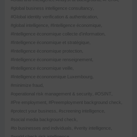
#global business intelligence consultancy
,
#Global identity verification & authentication
,
#global intelligence
,
#Intelligence économique
,
#Intelligence économique collecte d'information
,
#Intelligence économique et stratégique
,
#Intelligence économique protection
,
#Intelligence économique renseignement
,
#Intelligence économique veille
,
#Intelligence écononomique Luxembourg
,
#minimize fraud
,
#operational risk management & security
,
#OSINT
,
#Pre employment
,
#Preemployment background check
,
#protect your business
,
#screening intelligence
,
#social media background check
,
#to businesses and individuals
,
#verity intelligence
,
#world check risk intelligence