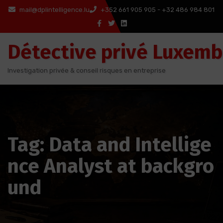
Aller
mail@dplintelligence.lu
+352 661 905 905 - +32 486 984 801
au
contenu
Détective privé Luxem
Investigation privée & conseil risques en entreprise
Tag: Data and Intellige
nce Analyst at backgro
und