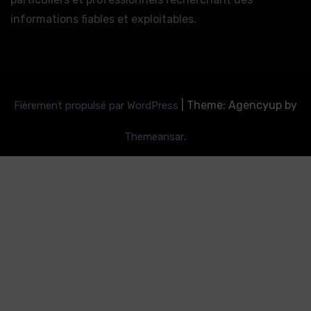
informations fiables et exploitables.
|
Theme: Agencyup by
Fièrement propulsé par WordPress
.
Themeansar