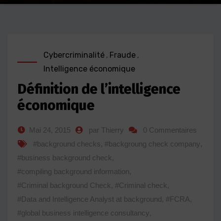
Cybercriminalité
,
Fraude
,
Intelligence économique
Définition de l’intelligence
économique
Mai 24, 2015
par Thierry
0 Commentaires
#background checks
,
#backgroung check company
,
#business background check
,
#compiling background information
,
#Criminal background Check
,
#Criminal check
,
#Data and Intelligence Analyst at background
,
#FCRA
,
#global business intelligence consultancy
,