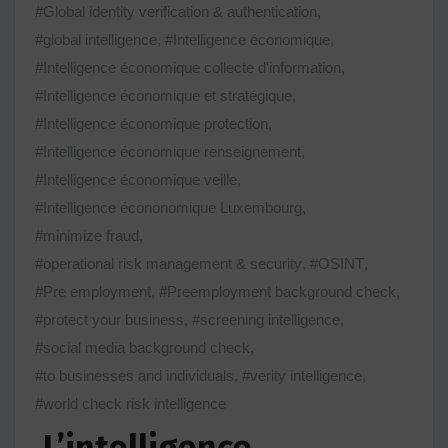
#Global identity verification & authentication
,
#global intelligence
,
#Intelligence économique
,
#Intelligence économique collecte d'information
,
#Intelligence économique et stratégique
,
#Intelligence économique protection
,
#Intelligence économique renseignement
,
#Intelligence économique veille
,
#Intelligence écononomique Luxembourg
,
#minimize fraud
,
#operational risk management & security
,
#OSINT
,
#Pre employment
,
#Preemployment background check
,
#protect your business
,
#screening intelligence
,
#social media background check
,
#to businesses and individuals
,
#verity intelligence
,
#world check risk intelligence
L’intelligence