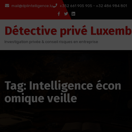
Aller
mail@dplintelligence.lu
+352 661 905 905 - +32 486 984 801
au
contenu
Détective privé Luxem
Investigation privée & conseil risques en entreprise
Tag: Intelligence écon
omique veille